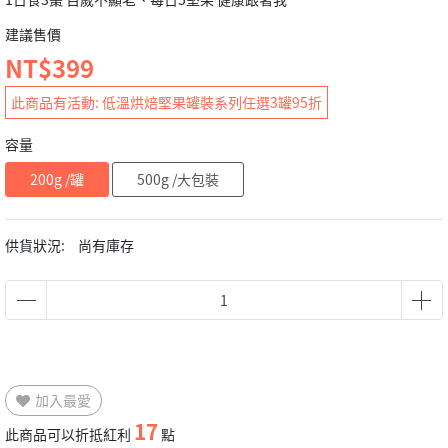
建議售價
NT$399
此商品有活動: 低溫烘焙堅果罐裝系列任選3罐95折
容量
200g /罐
500g /大包裝
供貨狀況:
尚有庫存
加入最愛
17
此商品可以折抵紅利
點