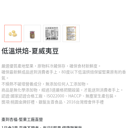
低溫烘焙-夏威夷豆
嚴選優質產地堅果，原物料冷藏保存，確保食材新鮮度。
確保最新鮮成品送到消費者手上，80度以下低溫烘焙保留堅果原有的香
氣。
不燥熱不破壞營養成分，無添加任何人工添加物。
商品是無化學添加物，經過3道嚴格把關殺菌，才能送到消費者手上。
認證:國家認證合格工廠、ISO22000、HACCP、無塵室生產包裝。
獎項:桃園金牌好禮、銀髮友善食品、2016台灣燈會伴手禮
棗到杏福-堅果工廠直營
1日食3棗 百歲不顯老、每日5堅果 健康跟著我