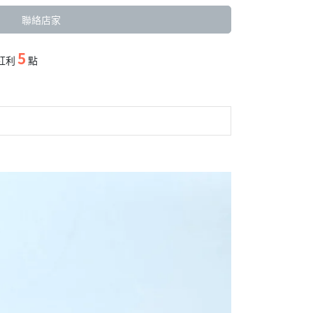
聯絡店家
5
紅利
點