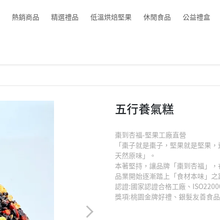
熱銷商品
精選禮品
低溫烘焙堅果
休閒食品
公益禮盒
五行養氣糕
棗到杏福-堅果工廠直營
「棗子就是棗子，堅果就是堅果，
天然原味」。
本著堅持，讓品牌「棗到杏福」，
品業開始逐漸踏上「食材本味」之
認證:國家認證合格工廠、ISO220
獎項:桃園金牌好禮、銀髮友善食品